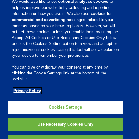
We would also like to set
optional analytics cookies
to
קריירה
help us improve our website by collecting and reporting
information on how you use it. We also use
cookies for
commercial and advertising
messages tailored to your
שירות לקוחות
interests based on your browsing habits. However, we will
not set these cookies unless you enable them by using the
Accept All Cookies or Use Necessary Cookies Only below
תנאי שימוש
or click the Cookies Setting button to review and accept or
הצהרת נגישות
reject individual cookies. Using this tool will set a cookie on
Cookies Settings
your device to remember your preferences.
Privacy Policy
You can give or withdraw your consent at any time by
מדיניות פרטיות
clicking the Cookie Settings link at the bottom of the
מדיניות קובצי Cookie
website.
Privacy Policy
רשתות חברתיות
Cookies Settings
Use Necessary Cookies Only