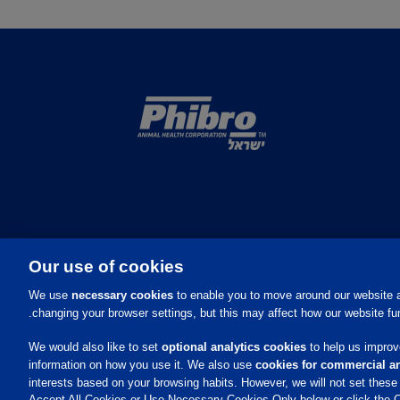
Our use of cookies
We use
necessary cookies
to enable you to move around our website a
changing your browser settings, but this may affect how our website fun
We would also like to set
optional analytics cookies
to help us improve
information on how you use it. We also use
cookies for commercial an
interests based on your browsing habits. However, we will not set thes
Accept All Cookies or Use Necessary Cookies Only below or click the C