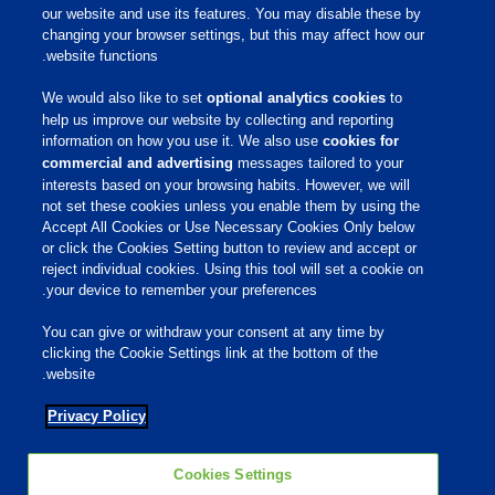
תמיכה מקצועית
our website and use its features. You may disable these by
מידע מקצועי
changing your browser settings, but this may affect how our
website functions.
פיברו אקדמי
פיברו גלובל
We would also like to set
optional analytics cookies
to
קריירה
help us improve our website by collecting and reporting
information on how you use it. We also use
cookies for
commercial and advertising
messages tailored to your
שירות לקוחות
interests based on your browsing habits. However, we will
not set these cookies unless you enable them by using the
Accept All Cookies or Use Necessary Cookies Only below
תנאי שימוש
or click the Cookies Setting button to review and accept or
הצהרת נגישות
reject individual cookies. Using this tool will set a cookie on
Cookies Settings
your device to remember your preferences.
Privacy Policy
You can give or withdraw your consent at any time by
מדיניות פרטיות
clicking the Cookie Settings link at the bottom of the
מדיניות קובצי Cookie
website.
Privacy Policy
רשתות חברתיות
Cookies Settings