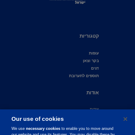
קטגוריות
עופות
בקר וצאן
דגים
תוספים לתערובת
אודות
אודות
צור קשר
Our use of cookies
שירות לקוחות
We use
necessary cookies
to enable you to move around
תמיכה מקצועית
our website and use its features. You may disable these by