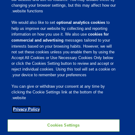
מידע מקצועי
changing your browser settings, but this may affect how our
website functions.
פיברו אקדמי
פיברו גלובל
We would also like to set
optional analytics cookies
to
קריירה
help us improve our website by collecting and reporting
information on how you use it. We also use
cookies for
commercial and advertising
messages tailored to your
שירות לקוחות
interests based on your browsing habits. However, we will
not set these cookies unless you enable them by using the
Accept All Cookies or Use Necessary Cookies Only below
תנאי שימוש
or click the Cookies Setting button to review and accept or
הצהרת נגישות
reject individual cookies. Using this tool will set a cookie on
Cookies Settings
your device to remember your preferences.
Privacy Policy
You can give or withdraw your consent at any time by
מדיניות פרטיות
clicking the Cookie Settings link at the bottom of the
מדיניות קובצי Cookie
website.
Privacy Policy
רשתות חברתיות
Cookies Settings