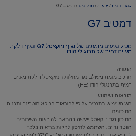
עמוד הבית
/
עופות
/
תרכיבים
/ דמטיב G7
דמטיב G7
מכיל נגיפים מומתים של נגיף ניוקאסל G7 ונגיף דלקת
מעיים דמית של תרנגולי הודו
התוויה
תרכיב מומת משולב נגד מחלות הניוקאסל ודלקת מעיים
דמית בתרנגולי הודו (HE)
הוראות שימוש
השיהשימוש בתרכיב על פי להוראות הרופא הוטרינר ותכנית
החיסונים.
החיסון נגד ניוקאסל ייעשה בהתאם להוראות השירותים
הווטרינריים. השתמש לחיסון להקות בריאות בלבד.
להביא את התרכיב לטמפרטורה של כ- 37°C לפני ההזרקה.