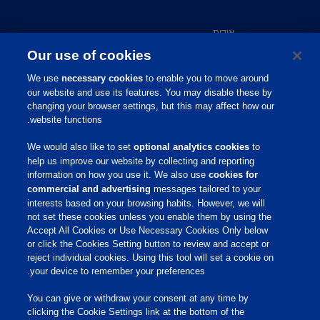
אודות
צור קשר
Our use of cookies
שירות לקוחות
We use
necessary cookies
to enable you to move around
תמיכה מקצועית
our website and use its features. You may disable these by
מידע מקצועי
changing your browser settings, but this may affect how our
website functions.
פיברו אקדמי
פיברו גלובל
We would also like to set
optional analytics cookies
to
קריירה
help us improve our website by collecting and reporting
information on how you use it. We also use
cookies for
commercial and advertising
messages tailored to your
שירות לקוחות
interests based on your browsing habits. However, we will
not set these cookies unless you enable them by using the
Accept All Cookies or Use Necessary Cookies Only below
תנאי שימוש
or click the Cookies Setting button to review and accept or
הצהרת נגישות
reject individual cookies. Using this tool will set a cookie on
Cookies Settings
your device to remember your preferences.
Privacy Policy
You can give or withdraw your consent at any time by
מדיניות פרטיות
clicking the Cookie Settings link at the bottom of the