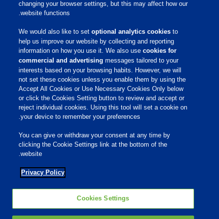
מידע מקצועי
changing your browser settings, but this may affect how our
website functions.
פיברו אקדמי
פיברו גלובל
We would also like to set
optional analytics cookies
to
קריירה
help us improve our website by collecting and reporting
information on how you use it. We also use
cookies for
commercial and advertising
messages tailored to your
שירות לקוחות
interests based on your browsing habits. However, we will
not set these cookies unless you enable them by using the
Accept All Cookies or Use Necessary Cookies Only below
תנאי שימוש
or click the Cookies Setting button to review and accept or
הצהרת נגישות
reject individual cookies. Using this tool will set a cookie on
Cookies Settings
your device to remember your preferences.
Privacy Policy
You can give or withdraw your consent at any time by
מדיניות פרטיות
clicking the Cookie Settings link at the bottom of the
מדיניות קובצי Cookie
website.
Privacy Policy
רשתות חברתיות
Cookies Settings