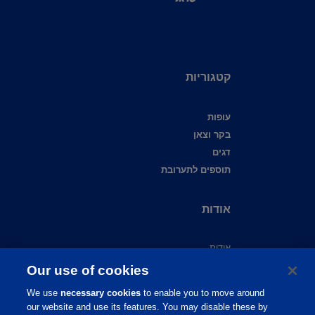
קטגוריות
עופות
בקר וצאן
דגים
תוספים לתערובת
אודות
אודות
צור קשר
Our use of cookies
שירות לקוחות
We use
necessary cookies
to enable you to move around
תמיכה מקצועית
our website and use its features. You may disable these by