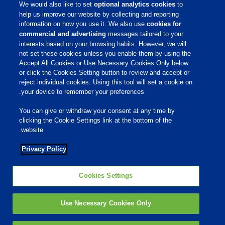
We would also like to set
optional analytics cookies
to
קריירה
help us improve our website by collecting and reporting
information on how you use it. We also use
cookies for
commercial and advertising
messages tailored to your
שירות לקוחות
interests based on your browsing habits. However, we will
not set these cookies unless you enable them by using the
Accept All Cookies or Use Necessary Cookies Only below
תנאי שימוש
or click the Cookies Setting button to review and accept or
הצהרת נגישות
reject individual cookies. Using this tool will set a cookie on
Cookies Settings
your device to remember your preferences.
Privacy Policy
You can give or withdraw your consent at any time by
מדיניות פרטיות
clicking the Cookie Settings link at the bottom of the
מדיניות קובצי Cookie
website.
Privacy Policy
רשתות חברתיות
Cookies Settings
Use Necessary Cookies Only