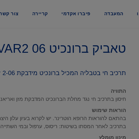
המעבדה
פיברו אקדמי
קריירה
צור קשר
טאביק ברונכיט IB VAR2 06
תרכיב חי בטבליה המכיל ברונכיט מידבקת Var 2-06
התוויה
חיסון בתרכיב חי נגד מחלת הברונכיט המדבקת מזן ואריאנט 2 בתרנגול
הוראות שימוש
בהתאם להוראות הרופא הוטרינר. יש לקרוא בעיון עלון היצ
בתרכיב לאחר המסתו בשיטות: ריסוס, ערפול ובמי השתייה
מינון מומלץ