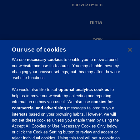
תוספים לתערובת
אודות
אודות
צור קשר
Our use of cookies
שירות לקוחות
We use
necessary cookies
to enable you to move around
תמיכה מקצועית
our website and use its features. You may disable these by
מידע מקצועי
changing your browser settings, but this may affect how our
website functions.
פיברו אקדמי
פיברו גלובל
We would also like to set
optional analytics cookies
to
קריירה
help us improve our website by collecting and reporting
information on how you use it. We also use
cookies for
commercial and advertising
messages tailored to your
שירות לקוחות
interests based on your browsing habits. However, we will
not set these cookies unless you enable them by using the
Accept All Cookies or Use Necessary Cookies Only below
תנאי שימוש
or click the Cookies Setting button to review and accept or
הצהרת נגישות
reject individual cookies. Using this tool will set a cookie on