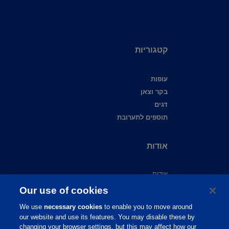
קטגוריות
עופות
בקר וצאן
דגים
תוספים לתערובת
אודות
אודות
צור קשר
Our use of cookies
שירות לקוחות
We use
necessary cookies
to enable you to move around
תמיכה מקצועית
our website and use its features. You may disable these by
מידע מקצועי
changing your browser settings, but this may affect how our