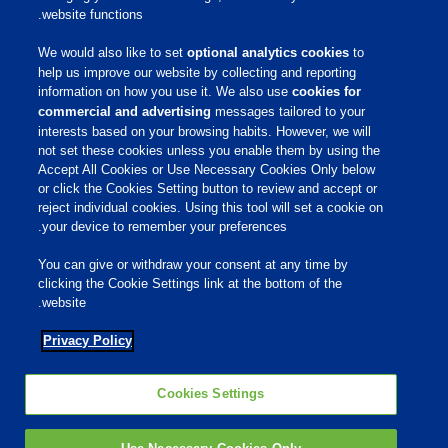
website functions.
פיברו אקדמי
פיברו גלובל
We would also like to set
optional analytics cookies
to
קריירה
help us improve our website by collecting and reporting
information on how you use it. We also use
cookies for
commercial and advertising
messages tailored to your
שירות לקוחות
interests based on your browsing habits. However, we will
not set these cookies unless you enable them by using the
Accept All Cookies or Use Necessary Cookies Only below
תנאי שימוש
or click the Cookies Setting button to review and accept or
הצהרת נגישות
reject individual cookies. Using this tool will set a cookie on
Cookies Settings
your device to remember your preferences.
Privacy Policy
You can give or withdraw your consent at any time by
מדיניות פרטיות
clicking the Cookie Settings link at the bottom of the
מדיניות קובצי Cookie
website.
Privacy Policy
רשתות חברתיות
Cookies Settings