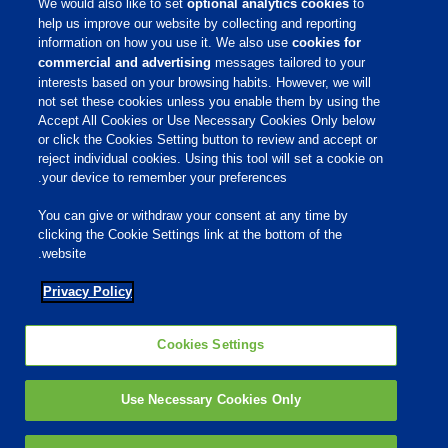
We would also like to set
optional analytics cookies
to
קריירה
help us improve our website by collecting and reporting
information on how you use it. We also use
cookies for
commercial and advertising
messages tailored to your
שירות לקוחות
interests based on your browsing habits. However, we will
not set these cookies unless you enable them by using the
Accept All Cookies or Use Necessary Cookies Only below
תנאי שימוש
or click the Cookies Setting button to review and accept or
הצהרת נגישות
reject individual cookies. Using this tool will set a cookie on
Cookies Settings
your device to remember your preferences.
Privacy Policy
You can give or withdraw your consent at any time by
מדיניות פרטיות
clicking the Cookie Settings link at the bottom of the
מדיניות קובצי Cookie
website.
Privacy Policy
רשתות חברתיות
Cookies Settings
Use Necessary Cookies Only