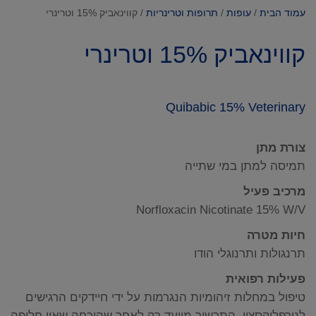
עמוד הבית
/
עופות
/
תרופות וטרינריות
/ קווינאביק 15% וטרינרי
קווינאביק 15% וטרינרי
Quibabic 15% Veterinary
צורת מתן
תמיסה למתן במי שתייה
מרכיב פעיל
Norfloxacin Nicotinate 15% W/V
חיות מטרה
תרנגולות ותרנוגלי הודו
פעילות רפואית
טיפול במחלות זיהומיות הנגרמות על ידי חיידקים הרגישים
לנורפלוקסצין. התכשיר מיועד רק לאחר שהוכחה שאין חלופה